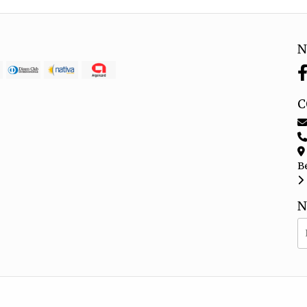
N
C
B
N