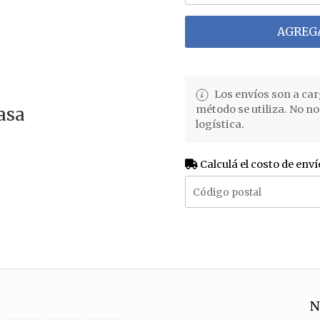
AGREGA
Los envíos son a car
método se utiliza. No n
asa
logística.
Calculá el costo de enví
N