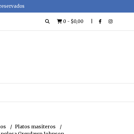
 reservados
0
-
$0,00
tos
Platos masiteros
 inglesa Greydawn Johnson