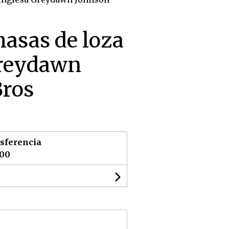
masas de loza
Greydawn
Bros
sferencia
,00