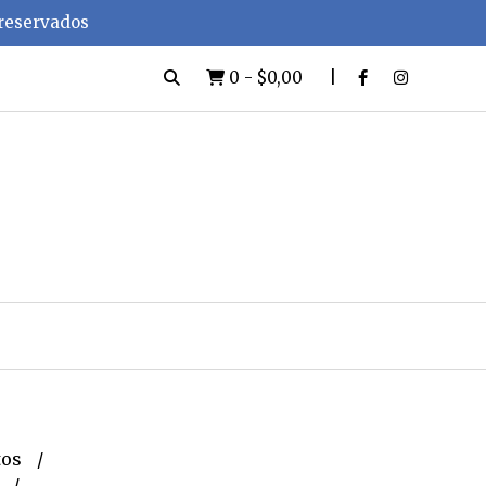
 reservados
0
-
$0,00
tos
e