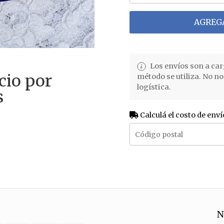
AGREGA
Los envíos son a car
cio por
método se utiliza. No n
logística.
s
Calculá el costo de enví
N