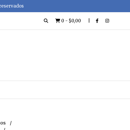
 reservados
0
-
$0,00
tos
e