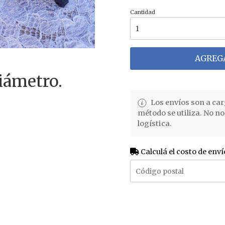
Cantidad
AGREGA
iámetro.
Los envíos son a car
método se utiliza. No n
logística.
Calculá el costo de enví