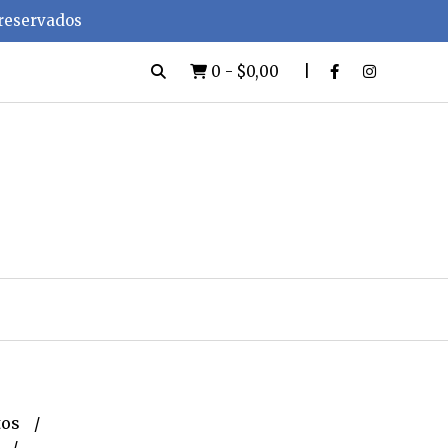
 reservados
0
-
$0,00
tos
e