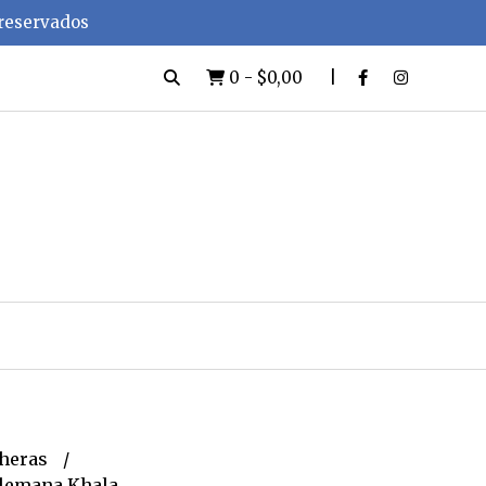
 reservados
0
-
$0,00
heras
alemana Khala