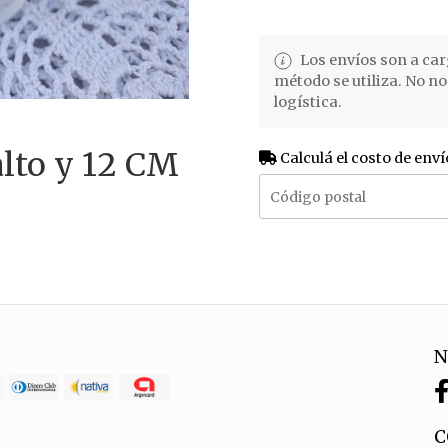
Los envíos son a car
método se utiliza. No n
logística.
lto y 12 CM
Calculá el costo de enví
N
C