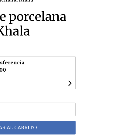
e porcelana
Khala
sferencia
,00
R AL CARRITO