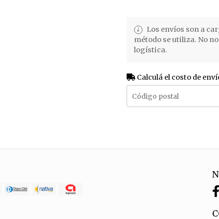
Los envíos son a car
método se utiliza. No n
logística.
Calculá el costo de enví
N
C