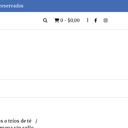
 reservados
0
-
$0,00
s o tríos de té
emana sin sello