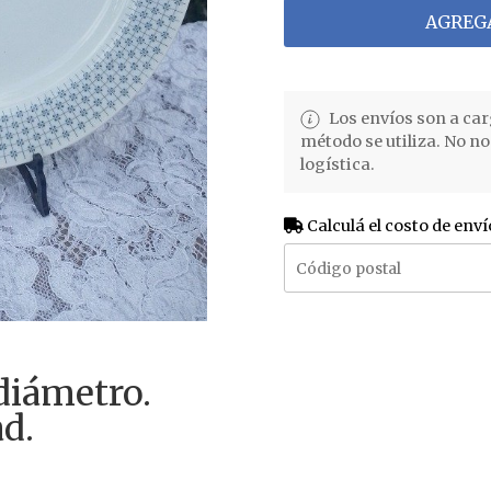
AGREGA
Los envíos son a car
método se utiliza. No n
logística.
Calculá el costo de enví
diámetro.
d.