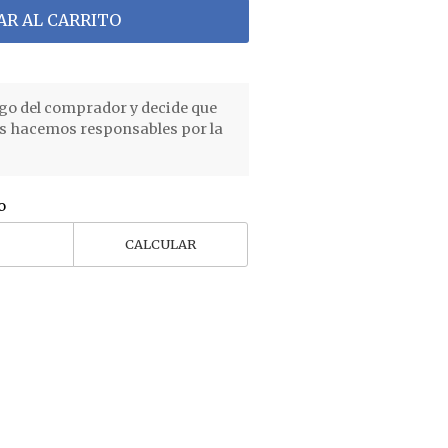
R AL CARRITO
go del comprador y decide que
os hacemos responsables por la
o
CALCULAR