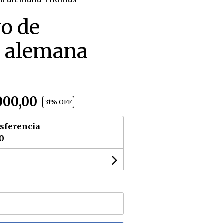
yo de
a alemana
000,00
31
% OFF
sferencia
00