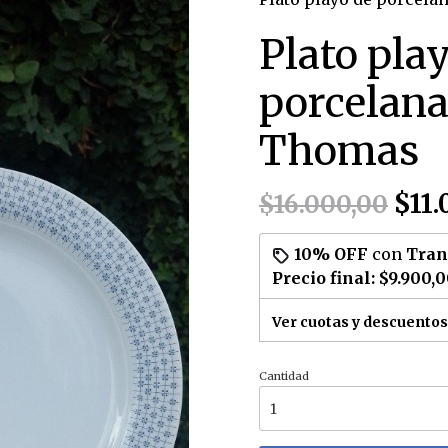
Plato pla
porcelan
Thomas
$11.
$16.000,00
10% OFF
con
Tran
Precio final:
$9.900,
Ver cuotas y descuentos
Cantidad