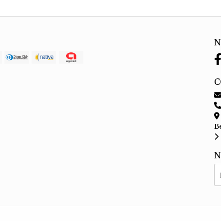
N
C
B
N