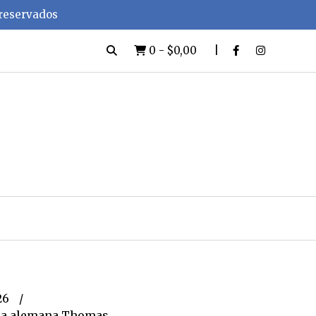
 reservados
0
-
$0,00
26
ana alemana Thomas